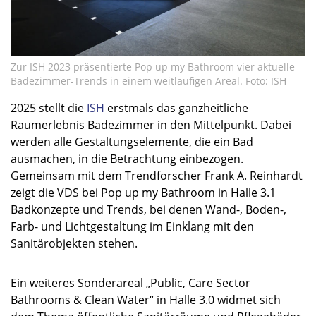
Zur ISH 2023 präsentierte Pop up my Bathroom vier aktuelle
Badezimmer-Trends in einem weitläufigen Areal. Foto: ISH
2025 stellt die
ISH
erstmals das ganzheitliche
Raumerlebnis Badezimmer in den Mittelpunkt. Dabei
werden alle Gestaltungselemente, die ein Bad
ausmachen, in die Betrachtung einbezogen.
Gemeinsam mit dem Trendforscher Frank A. Reinhardt
zeigt die VDS bei Pop up my Bathroom in Halle 3.1
Badkonzepte und Trends, bei denen Wand-, Boden-,
Farb- und Lichtgestaltung im Einklang mit den
Sanitärobjekten stehen.
Ein weiteres Sonderareal „Public, Care Sector
Bathrooms & Clean Water“ in Halle 3.0 widmet sich