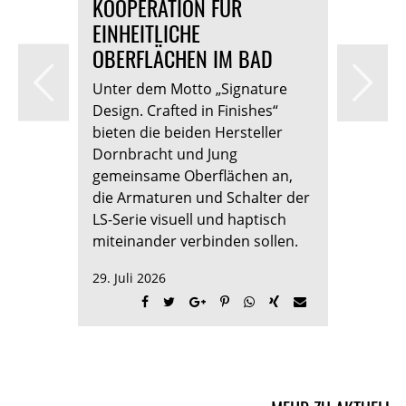
KOOPERATION FÜR
WAR
EINHEITLICHE
BAR
FÜR
OBERFLÄCHEN IM BAD
STA
EN
Unter dem Motto „Signature
Eine 
Design. Crafted in Finishes“
Stat
bieten die beiden Hersteller
liefe
ietet
Dornbracht und Jung
Sani
gemeinsame Oberflächen an,
lasse
die Armaturen und Schalter der
Blick
rum,
LS-Serie visuell und haptisch
dem 
g auf
miteinander verbinden sollen.
weite
Mark
29. Juli 2026
Sanit
23. Ju