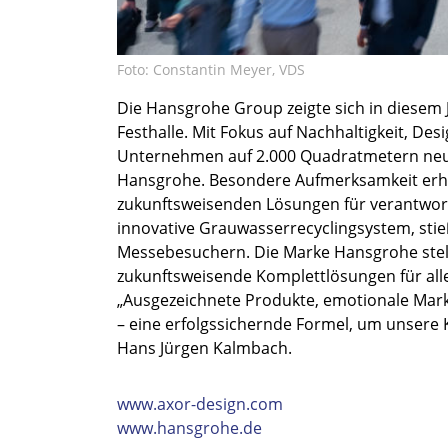
Foto: Constantin Meyer, VDS
Die Hansgrohe Group zeigte sich in diesem 
Festhalle. Mit Fokus auf Nachhaltigkeit, De
Unternehmen auf 2.000 Quadratmetern neu
Hansgrohe. Besondere Aufmerksamkeit erhiel
zukunftsweisenden Lösungen für verantwor
innovative Grauwasserrecyclingsystem, stieß
Messebesuchern. Die Marke Hansgrohe stellte
zukunftsweisende Komplettlösungen für al
„Ausgezeichnete Produkte, emotionale Mar
– eine erfolgssichernde Formel, um unsere
Hans Jürgen Kalmbach.
www.axor-design.com
www.hansgrohe.de