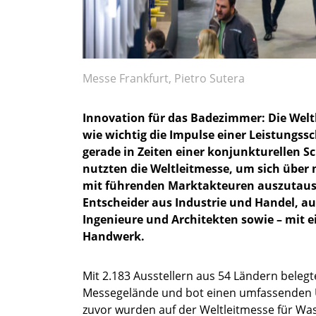
Messe Frankfurt, Pietro Sutera
Innovation für das Badezimmer: Die Weltl
wie wichtig die Impulse einer Leistungss
gerade in Zeiten einer konjunkturellen 
nutzten die Weltleitmesse, um sich über
mit führenden Marktakteuren auszutaus
Entscheider aus Industrie und Handel, a
Ingenieure und Architekten sowie – mit 
Handwerk.
Mit 2.183 Ausstellern aus 54 Ländern belegt
Messegelände und bot einen umfassenden Ü
zuvor wurden auf der Weltleitmesse für Was