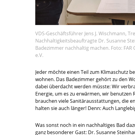
VDS-Geschäftsführer Jens J. Wischmann, Tr
Nachhaltigkeitsbeauftragte Dr. Susanne St
Badezimmer nachhaltig machen. Foto: FAR C
e.V.
Jeder möchte einen Teil zum Klimaschutz b
wohnen. Das Badezimmer gehört zu den Wo
dabei überdacht werden müsste: Wir verbr
Energie, um es zu erwärmen, wir benutzen 
brauchen viele Sanitärausstattungen, die e
halten sie auch länger! Denn: Auch Langlebig
Was sonst noch in ein nachhaltiges Bad daz
ganz besonderer Gast: Dr. Susanne Steinhau