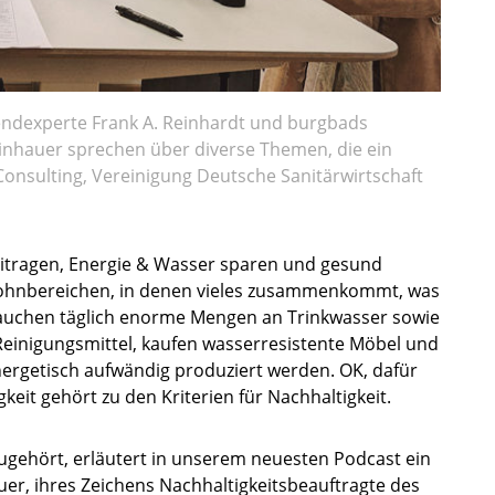
endexperte Frank A. Reinhardt und burgbads
einhauer sprechen über diverse Themen, die ein
onsulting, Vereinigung Deutsche Sanitärwirtschaft
eitragen, Energie & Wasser sparen und gesund
hnbereichen, in denen vieles zusammenkommt, was
auchen täglich enorme Mengen an Trinkwasser sowie
Reinigungsmittel, kaufen wasserresistente Möbel und
nergetisch aufwändig produziert werden. OK, dafür
keit gehört zu den Kriterien für Nachhaltigkeit.
ugehört, erläutert in unserem neuesten Podcast ein
er, ihres Zeichens Nachhaltigkeitsbeauftragte des