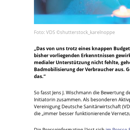
Foto: VDS ©shutterstock_karelnoppe
„Das von uns trotz eines knappen Budget
bisher vorliegenden Erkenntnissen gewi
medialer Unterstützung nicht fehlte, gehe
Badmobilisierung der Verbraucher aus. Ge
das.“
So fasst Jens J. Wischmann die Bewertung d
Initiatorin zusammen. Als besonderen Aktiv
Vereinigung Deutsche Sanitärwirtschaft (VDS
die „immer besser funktionierende Vernetz
Die Presseinformation lässt sich
im Presse-B