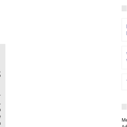
S
r
.
n
e
Me
m
Ad