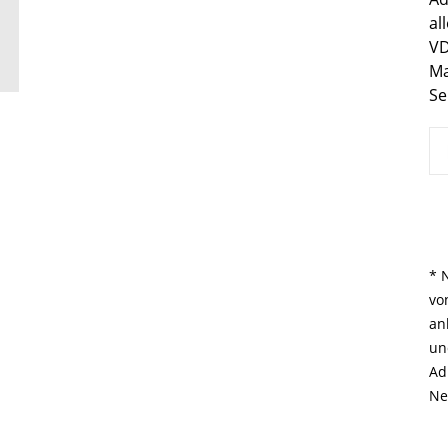
al
VD
Ma
Se
* 
vo
an
un
Ad
Ne