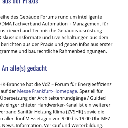
 aus der Praxis
gsreihe des Gebäude Forums rund um intelligente
er VDMA Fachverband Automation + Management für
dustrieverband Technische Gebäudeausrüstung
 Diskussionsformate und Live-Schaltungen aus dem
berichten aus der Praxis und geben Infos aus erster
programme und baurechtliche Rahmenbedingungen.
 An alle(s) gedacht
HK-Branche hat die VdZ – Forum für Energieeffizienz
 auf der
Messe Frankfurt-Homepage
. Speziell für
le Übersetzung der Architektenrundgänge / Guided
siv eingerichteter Handwerker-Kanal ist ein weiterer
lverband Sanitär Heizung Klima (ZVSHK) sowie die
 allen fünf Messetagen von 9.00 bis 19.00 Uhr MEZ.
 News, Information, Verkauf und Weiterbildung.