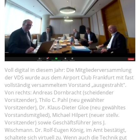
Voll digital in diesem Jahr: Die Mitgliederversammlung
der VDS wurde aus dem Airport Club Frankfurt mit fast
vollständig versammeltem Vorstand „ausgestrahlt".
Von rechts: Andreas Dornbracht (scheidender
Vorsitzender), Thilo C. Pahl (neu gewählter
Vorsitzender), Dr. Klaus-Dieter Gloe (neu gewähltes
Vorstandsmitglied), Michael Hilpert (neuer stellv.
Vorsitzender) sowie Geschäftsführer Jens J.
Wischmann. Dr. Rolf-Eugen König, im Amt bestätigt,
schaltete sich virtuell zu. Wenn auch die Technik gut