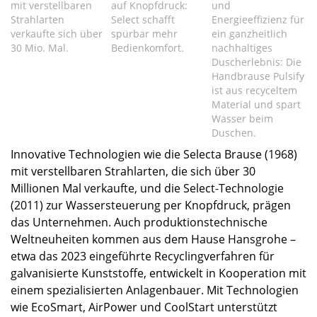
mit verstellbaren
auf Knopfdruck:
und
Strahlarten
Select schafft
Energieeffizienz für
verkaufte sich über
spürbar mehr
ein ganzheitlich
30 Mio. Mal.
Bedienkomfort.
nachhaltiges
Duscherlebnis: Die
Handbrause Pulsify
ist aus recyceltem
Material und spart
Wasser beim
Duschen.
Innovative Technologien wie die Selecta Brause (1968)
mit verstellbaren Strahlarten, die sich über 30
Millionen Mal verkaufte, und die Select-Technologie
(2011) zur Wassersteuerung per Knopfdruck, prägen
das Unternehmen. Auch produktionstechnische
Weltneuheiten kommen aus dem Hause Hansgrohe –
etwa das 2023 eingeführte Recyclingverfahren für
galvanisierte Kunststoffe, entwickelt in Kooperation mit
einem spezialisierten Anlagenbauer. Mit Technologien
wie EcoSmart, AirPower und CoolStart unterstützt