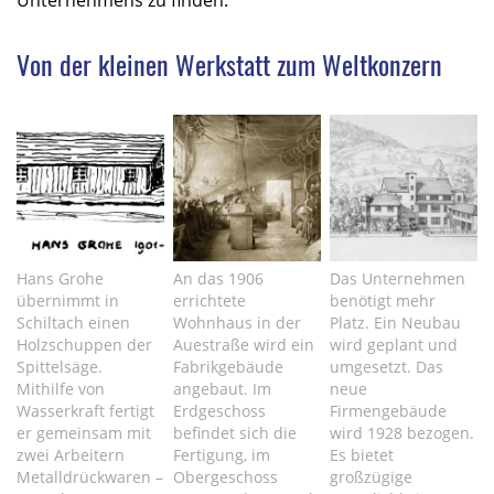
Von der kleinen Werkstatt zum Weltkonzern
Hans Grohe
An das 1906
Das Unternehmen
übernimmt in
errichtete
benötigt mehr
Schiltach einen
Wohnhaus in der
Platz. Ein Neubau
Holzschuppen der
Auestraße wird ein
wird geplant und
Spittelsäge.
Fabrikgebäude
umgesetzt. Das
Mithilfe von
angebaut. Im
neue
Wasserkraft fertigt
Erdgeschoss
Firmengebäude
er gemeinsam mit
befindet sich die
wird 1928 bezogen.
zwei Arbeitern
Fertigung, im
Es bietet
Metalldrückwaren –
Obergeschoss
großzügige