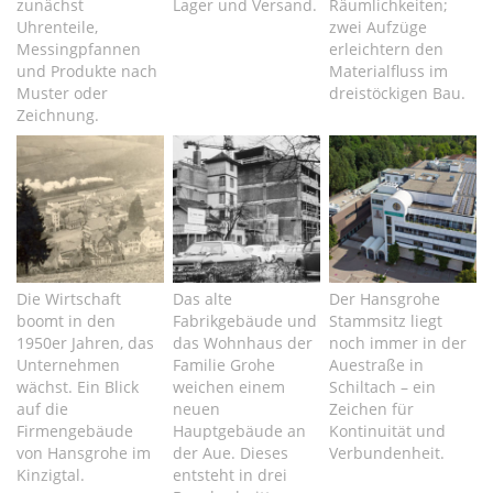
zunächst
Lager und Versand.
Räumlichkeiten;
Uhrenteile,
zwei Aufzüge
Messingpfannen
erleichtern den
und Produkte nach
Materialfluss im
Muster oder
dreistöckigen Bau.
Zeichnung.
Die Wirtschaft
Das alte
Der Hansgrohe
boomt in den
Fabrikgebäude und
Stammsitz liegt
1950er Jahren, das
das Wohnhaus der
noch immer in der
Unternehmen
Familie Grohe
Auestraße in
wächst. Ein Blick
weichen einem
Schiltach – ein
auf die
neuen
Zeichen für
Firmengebäude
Hauptgebäude an
Kontinuität und
von Hansgrohe im
der Aue. Dieses
Verbundenheit.
Kinzigtal.
entsteht in drei