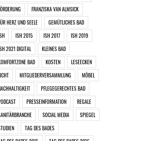
FÖRDERUNG
FRANZISKA VAN ALMSICK
FÜR HERZ UND SEELE
GEMÜTLICHES BAD
ISH
ISH 2015
ISH 2017
ISH 2019
ISH 2021 DIGITAL
KLEINES BAD
KOMFORTZONE BAD
KOSTEN
LESEECKEN
LICHT
MITGLIEDERVERSAMMLUNG
MÖBEL
NACHHALTIGKEIT
PFLEGEGERECHTES BAD
PODCAST
PRESSEINFORMATION
REGALE
SANITÄRBRANCHE
SOCIAL MEDIA
SPIEGEL
STUDIEN
TAG DES BADES