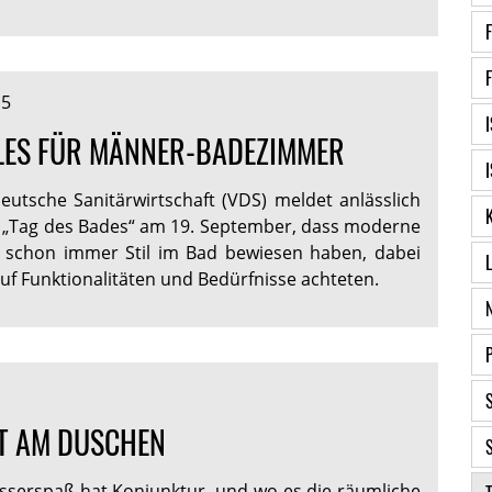
15
LES FÜR MÄNNER-BADEZIMMER
eutsche Sanitärwirtschaft (VDS) meldet anlässlich
 „Tag des Bades“ am 19. September, dass moderne
h schon immer Stil im Bad bewiesen haben, dabei
uf Funktionalitäten und Bedürfnisse achteten.
ST AM DUSCHEN
serspaß hat Konjunktur, und wo es die räumliche