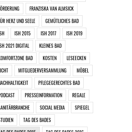
FÖRDERUNG
FRANZISKA VAN ALMSICK
FÜR HERZ UND SEELE
GEMÜTLICHES BAD
ISH
ISH 2015
ISH 2017
ISH 2019
ISH 2021 DIGITAL
KLEINES BAD
KOMFORTZONE BAD
KOSTEN
LESEECKEN
LICHT
MITGLIEDERVERSAMMLUNG
MÖBEL
NACHHALTIGKEIT
PFLEGEGERECHTES BAD
PODCAST
PRESSEINFORMATION
REGALE
SANITÄRBRANCHE
SOCIAL MEDIA
SPIEGEL
STUDIEN
TAG DES BADES