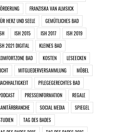
FÖRDERUNG
FRANZISKA VAN ALMSICK
FÜR HERZ UND SEELE
GEMÜTLICHES BAD
ISH
ISH 2015
ISH 2017
ISH 2019
ISH 2021 DIGITAL
KLEINES BAD
KOMFORTZONE BAD
KOSTEN
LESEECKEN
LICHT
MITGLIEDERVERSAMMLUNG
MÖBEL
NACHHALTIGKEIT
PFLEGEGERECHTES BAD
PODCAST
PRESSEINFORMATION
REGALE
SANITÄRBRANCHE
SOCIAL MEDIA
SPIEGEL
STUDIEN
TAG DES BADES