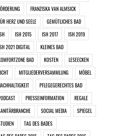
FÖRDERUNG
FRANZISKA VAN ALMSICK
FÜR HERZ UND SEELE
GEMÜTLICHES BAD
ISH
ISH 2015
ISH 2017
ISH 2019
ISH 2021 DIGITAL
KLEINES BAD
KOMFORTZONE BAD
KOSTEN
LESEECKEN
LICHT
MITGLIEDERVERSAMMLUNG
MÖBEL
NACHHALTIGKEIT
PFLEGEGERECHTES BAD
PODCAST
PRESSEINFORMATION
REGALE
SANITÄRBRANCHE
SOCIAL MEDIA
SPIEGEL
STUDIEN
TAG DES BADES