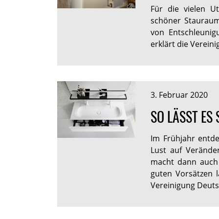
Für die vielen U
schöner Staurau
von Entschleunig
erklärt die Verein
3. Februar 2020
SO LÄSST ES
Im Frühjahr entd
Lust auf Veränder
macht dann auch 
guten Vorsätzen l
Vereinigung Deutsc