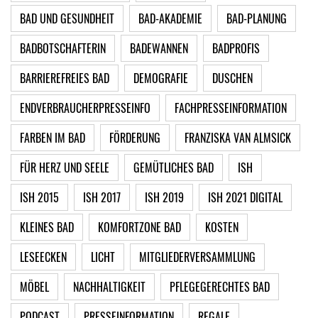
BAD UND GESUNDHEIT
BAD-AKADEMIE
BAD-PLANUNG
BADBOTSCHAFTERIN
BADEWANNEN
BADPROFIS
BARRIEREFREIES BAD
DEMOGRAFIE
DUSCHEN
ENDVERBRAUCHERPRESSEINFO
FACHPRESSEINFORMATION
FARBEN IM BAD
FÖRDERUNG
FRANZISKA VAN ALMSICK
FÜR HERZ UND SEELE
GEMÜTLICHES BAD
ISH
ISH 2015
ISH 2017
ISH 2019
ISH 2021 DIGITAL
KLEINES BAD
KOMFORTZONE BAD
KOSTEN
LESEECKEN
LICHT
MITGLIEDERVERSAMMLUNG
MÖBEL
NACHHALTIGKEIT
PFLEGEGERECHTES BAD
PODCAST
PRESSEINFORMATION
REGALE