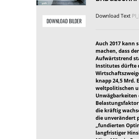
Download Text
PI
DOWNLOAD BILDER
Auch 2017 kann s
machen, dass der
Aufwärtstrend sta
Institutes dürfte
Wirtschaftszwei
knapp 24,5 Mrd. E
weltpolitischen u
Unwägbarkeiten e
Belastungsfaktor 
die kräftig wach
die unverändert 
„fundierten Optim
langfristiger Hin