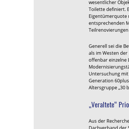
wesentlicher Obj
Toilette definiert
Eigentümerquote m
entsprechenden Mie
Teilrenovierungen 
Generell sei die B
als im Westen der 
offenbar einzelne
Modernisierungstät
Untersuchung mit j
Generation 60plus
Altersgruppe „30 b
„Veraltete“ Prio
Aus der Recherche,
Dachverband der Sa