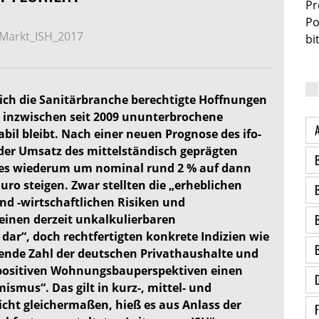
Pr
Po
_Markt_ISH_2017
bi
ich die Sanitärbranche berechtigte Hoffnungen
 inzwischen seit 2009 ununterbrochene
bil bleibt. Nach einer neuen Prognose des ifo-
 der Umsatz des mittelständisch geprägten
ges wiederum um nominal rund 2 % auf dann
uro steigen. Zwar stellten die „erheblichen
nd -wirtschaftlichen Risiken und
inen derzeit unkalkulierbaren
dar“, doch rechtfertigten konkrete Indizien wie
sende Zahl der deutschen Privathaushalte und
positiven Wohnungsbauperspektiven einen
ismus“. Das gilt in kurz-, mittel- und
sicht gleichermaßen, hieß es aus Anlass der