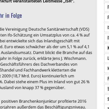
nkfurt veranstalteten Leitmesse „ISH“.
r in Folge
die Vereinigung Deutsche Sanitärwirtschaft (VDS)
sten ifo-Schätzung ein Umsatzplus von ca. 4 % auf
bei entwickelte sich das Inlandsgeschäft mit
rd. Euro etwas schwächer als der um 5,1 % auf 4,1
 Auslandsumsatz. Damit blickt die Branche auf das
hr in Folge zurück, erklärte Jens J. Wischmann.
 Geschäftsführers des Dachverbandes von
oßhandel und Fachhandwerk kletterten die
t 2009 (18,7 Mrd. Euro) kontinuierlich um
%. Dabei stehe einem Plus im Inland von gut 26 %
Ausland von knapp 37 % gegenüber.
 positiven Branchenkonjunktur profitierte 2016
Vorjahren außerdem das Beschäftigungsniveau.