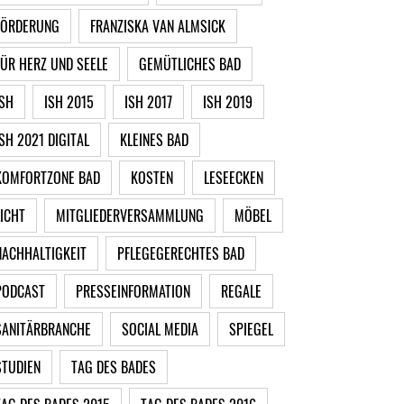
FÖRDERUNG
FRANZISKA VAN ALMSICK
FÜR HERZ UND SEELE
GEMÜTLICHES BAD
ISH
ISH 2015
ISH 2017
ISH 2019
ISH 2021 DIGITAL
KLEINES BAD
KOMFORTZONE BAD
KOSTEN
LESEECKEN
LICHT
MITGLIEDERVERSAMMLUNG
MÖBEL
NACHHALTIGKEIT
PFLEGEGERECHTES BAD
PODCAST
PRESSEINFORMATION
REGALE
SANITÄRBRANCHE
SOCIAL MEDIA
SPIEGEL
STUDIEN
TAG DES BADES