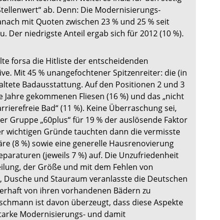
ellenwert“ ab. Denn: Die Modernisierungs­
anach mit Quoten zwischen 23 % und 25 % seit
zu. Der niedrigste Anteil ergab sich für 2012 (10 %).
lte forsa die Hitliste der entscheidenden
e. Mit 45 % unangefochtener Spitzenreiter: die (in
raltete Badausstattung. Auf den Positionen 2 und 3
ie Jahre gekommenen Fliesen (16 %) und das „nicht
arrierefreie Bad“ (11 %). Keine Überraschung sei,
der Gruppe „60plus“ für 19 % der auslösende Faktor
er wichtigen Gründe tauchten dann die vermisste
e (8 %) sowie eine generelle Hausrenovierung
araturen (jeweils 7 %) auf. Die Unzufriedenheit
ilung, der Größe und mit dem Fehlen von
, Dusche und Stauraum veranlasste die Deutschen
auerhaft von ihren vorhandenen Bädern zu
schmann ist davon überzeugt, dass diese Aspekte
starke Modernisierungs- und damit