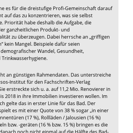
 es für die dreistufige Profi-Gemeinschaft darauf
t auf das zu konzentrieren, was sie selbst
. Priorität habe deshalb die Aufgabe, die
er ganzheitlichen Produkt- und
lität zu überzeugen. Dabei herrsche an „griffigen
kein Mangel. Beispiele dafür seien
g, demografischer Wandel, Gesundheit,
d Trinkwasserhygiene.
cht an günstigen Rahmendaten. Das unterstreiche
psos-Institut für den Fachschriften-Verlag
 Sie erstreckte sich u. a. auf 11,2 Mio. Renovierer in
is 2018 in ihre Immobilien investieren wollen. Im
h gelte das in erster Linie für das Bad. Der
pielt es mit einer Quote von 38 % sogar „in einer
Innentüren (17 %), Rollläden / Jalousien (16 %)
n bzw. -geräten (16 % bzw. 15 %) bringen es die
danach noch nicht einmal auf die Hälfte des Bad-