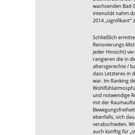
wachsenden Bad-St
intensität nahm d
2014 „signifikant“ 
Schließlich ermitte
Renovierungs-Motiv
jeder Hinsicht) ve
rangieren die in d
altersgerechte / b
dass Letzteres in 
war. Im Ranking d
Wohlfühlatmosphär
und notwendige Rep
mit der Raumaufte
Bewegungsfreiheit
ebenfalls, sich d
verabschieden. Wi
auch künftig für „