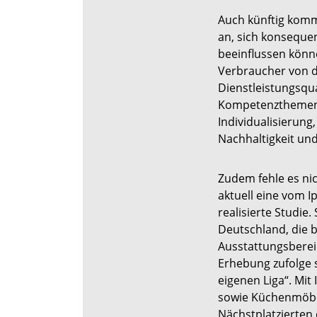
Auch künftig komme
an, sich konsequen
beeinflussen könne
Verbraucher von d
Dienstleistungsqua
Kompetenzthemen“ 
Individualisierun
Nachhaltigkeit un
Zudem fehle es ni
aktuell eine vom I
realisierte Studie.
Deutschland, die b
Ausstattungsbereic
Erhebung zufolge s
eigenen Liga“. Mit 
sowie Küchenmöbel
Nächstplatzierten 