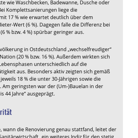
ekte wie Waschbecken, Badewanne, Dusche oder
. Bei Komplettsanierungen liege die
it 17 % wie erwartet deutlich über dem
ter-Wert (6 %). Dagegen falle die Differenz bei
(6 % bzw. 4 %) spürbar geringer aus.
evölkerung in Ostdeutschland „wechselfreudiger“
Nation (20 % bzw. 16 %). Außerdem wirkten sich
 Lebensphasen unterschiedlich auf die
igkeit aus. Besonders aktiv zeigten sich gemäß
eweils 18 % die unter 30-Jährigen sowie die
. Am geringsten war der (Um-)Bauelan in der
is 44 Jahre“ ausgeprägt.
rität
 wann die Renovierung genau stattfand, leitet der
nitärwirtschaft „ein weiteres Indiz für den stetig