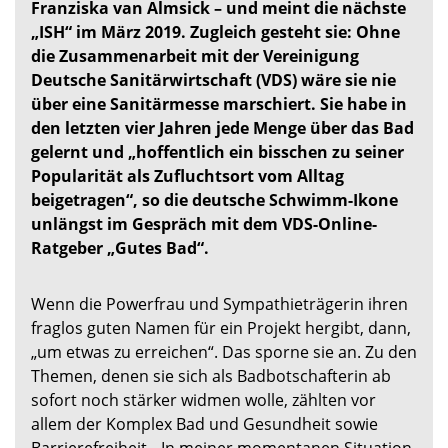
Franziska van Almsick – und meint die nächste
„ISH“ im März 2019. Zugleich gesteht sie: Ohne
die Zusammenarbeit mit der Vereinigung
Deutsche Sanitärwirtschaft (VDS) wäre sie nie
über eine Sanitärmesse marschiert. Sie habe in
den letzten vier Jahren jede Menge über das Bad
gelernt und „hoffentlich ein bisschen zu seiner
Popularität als Zufluchtsort vom Alltag
beigetragen“, so die deutsche Schwimm-Ikone
unlängst im Gespräch mit dem VDS-Online-
Ratgeber „Gutes Bad“.
Wenn die Powerfrau und Sympathieträgerin ihren
fraglos guten Namen für ein Projekt hergibt, dann,
„um etwas zu erreichen“. Das sporne sie an. Zu den
Themen, denen sie sich als Badbotschafterin ab
sofort noch stärker widmen wolle, zählten vor
allem der Komplex Bad und Gesundheit sowie
Barrierefreiheit. „In meiner momentanen Situation