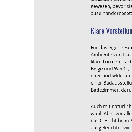
gewesen, bevor si
auseinandergesetz
Klare Vorstellu
Für das eigene Fam
Ambiente vor. Dazu
klare Formen. Farb
Beige und Weiß. „I
eher und wirkt unb
einer Badausstell
Badezimmer, darum
Auch mit natürlich
wohl. Aber vor al
das Gesicht beim 
ausgeleuchtet wird