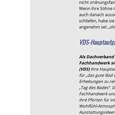
nicht ordnungsfana
Wenn ihre Söhne i
auch danach ausse
schliefen, habe sie
angenehm sei: „o
VDS-Hauptaufg
Als Dachverband 
Fachhandwerk sie
(VDS)
ihre Hauptau
für „das gute Bad 
Erhebungen zu rel
„Tag des Bades“. D
Fachhandwerk und
ihre Pforten für i
Wohlfühl-Atmosph
Ausstattungsideen