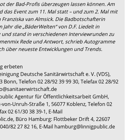
t der Bad-Profis überzeugen lassen können.
Am
 das Event zum 11. Mal statt – und zum 2. Mal mit
 Franziska van Almsick. Die Badbotschafterin
 Jahr die „BäderWelten“ von D.F. Liedelt in
und stand in verschiedenen Interviewrunden zu
menmix Rede und Antwort, schrieb Autogramme
ich über neueste Entwicklungen und Trends.
eg erbeten
inigung Deutsche Sanitärwirtschaft e. V. (VDS),
 Bonn, Telefon 02 28/92 39 99 30, Telefax 02 28/92
nfo@sanitaerwirtschaft.de
public Agentur für Öffentlichkeitsarbeit GmbH,
z-von-Unruh-Straße 1, 56077 Koblenz, Telefon 02
fax 02 61/30 38 39-1, E-Mail
ic.de, Büro Hamburg: Flottbeker Drift 4, 22607
040/82 27 82 16, E-Mail hamburg@linnigpublic.de