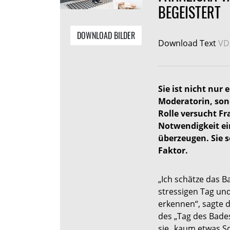
BEGEISTERT
DOWNLOAD BILDER
Download Text
VD
Sie ist nicht nu
Moderatorin, son
Rolle versucht Fr
Notwendigkeit ei
überzeugen. Sie s
Faktor.
„Ich schätze das B
stressigen Tag un
erkennen“, sagte d
des „Tag des Bades“
sie „kaum etwas S