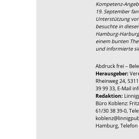
Kompetenz-Angebo
19. September fand
Unterstützung von
besuchte in diesem
Hamburg-Harburg 
einem bunten The
und informierte s
Abdruck frei – Bel
Herausgeber:
Vere
Rheinweg 24, 53113
39 99 33, E-Mail i
Redaktion:
Linnig
Büro Koblenz: Frit
61/30 38 39-0, Tele
koblenz@linnigpubl
Hamburg, Telefon 