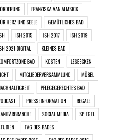
FÖRDERUNG
FRANZISKA VAN ALMSICK
FÜR HERZ UND SEELE
GEMÜTLICHES BAD
ISH
ISH 2015
ISH 2017
ISH 2019
ISH 2021 DIGITAL
KLEINES BAD
KOMFORTZONE BAD
KOSTEN
LESEECKEN
LICHT
MITGLIEDERVERSAMMLUNG
MÖBEL
NACHHALTIGKEIT
PFLEGEGERECHTES BAD
PODCAST
PRESSEINFORMATION
REGALE
SANITÄRBRANCHE
SOCIAL MEDIA
SPIEGEL
STUDIEN
TAG DES BADES