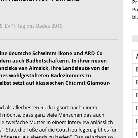
Pr
Po
bi
S_EVPI_Tag des Bades 2015
r eine deutsche Schwimm-Ikone und ARD-Co-
dern auch Badbotschafterin. In ihrer neuen
anziska van Almsick, ihre Landsleute von der
nes wohlgestalteten Badezimmers zu
elbst setzt auf klassischen Chic mit Glamour-
ad als allerbesten Rückzugsort nach einem
d möchte, dass ganz viele Menschen das auch
ie zweifache Mutter in einem Interview anlässlich
. Statt die Füße auf die Couch zu legen, gibt es für
chöneres, als abends zu baden“. Das sei schon so