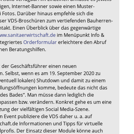
igen, Internet-Banner sowie einen Muster-
i Fotos. Darüber hinaus empfehle sich die
ser VDS-Broschüren zum vertiefenden Bauherren-
takt. Einen Überblick über das gegenwärtige
ww.sanitaerwirtschaft.de
im Menüpunkt Info &
ntegriertes
Orderformular
erleichtere den Abruf
hen Beratungshilfen.
 der Geschäftsführer einen neuen
n. Selbst, wenn es am 19. September 2020 zu
ventuell lokalen) Shutdown und damit zu einem
llungsöffnungen komme, bedeute das nicht das
 des Bades“. Man müsse dann lediglich die
passen bzw. verändern. Konkret gehe es um eine
ung der vielfältigen Social Media-Szene.
m Event publiziere die VDS daher u. a. auf
haft.de Informationen und Tipps für virtuelle
dprofis. Der Einsatz dieser Module könne auch