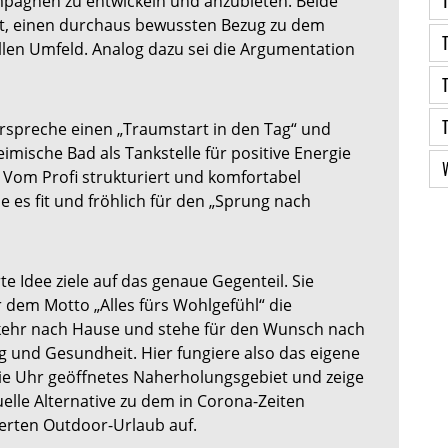
pagnen zu entwickeln und anzubieten. Beide
ßt, einen durchaus bewussten Bezug zu dem
len Umfeld. Analog dazu sei die Argumentation
erspreche einen „Traumstart in den Tag“ und
eimische Bad als Tankstelle für positive Energie
 Vom Profi strukturiert und komfortabel
e es fit und fröhlich für den „Sprung nach
rte Idee ziele auf das genaue Gegenteil. Sie
 dem Motto „Alles fürs Wohlgefühl“ die
kehr nach Hause und stehe für den Wunsch nach
 und Gesundheit. Hier fungiere also das eigene
ie Uhr geöffnetes Naherholungsgebiet und zeige
uelle Alternative zu dem in Corona-Zeiten
erten Outdoor-Urlaub auf.