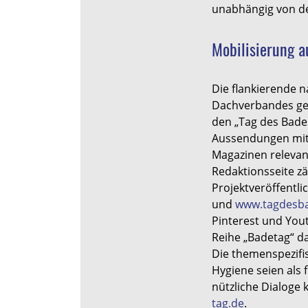
unabhängig von de
Mobilisierung au
Die flankierende 
Dachverbandes gew
den „Tag des Bade
Aussendungen mit 
Magazinen relevan
Redaktionsseite z
Projektveröffentl
und
www.tagdesb
Pinterest und You
Reihe „Badetag“ d
Die themenspezifi
Hygiene seien als
nützliche Dialoge 
tag.de
.