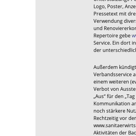
Logo, Poster, Anze
Pressetext mit dre
Verwendung diver
und Renoviererkon
Repertoire gebe
w
Service. Ein dort i
der unterschiedlic
Außerdem kündigt
Verbandsservice a
einem weiteren (e
Verbot von Ausste
„Aus“ für den „Tag
Kommunikation an
noch stärkere Nutz
Rechtzeitig vor de
www.sanitaerwirtsc
Aktivitäten der Ba