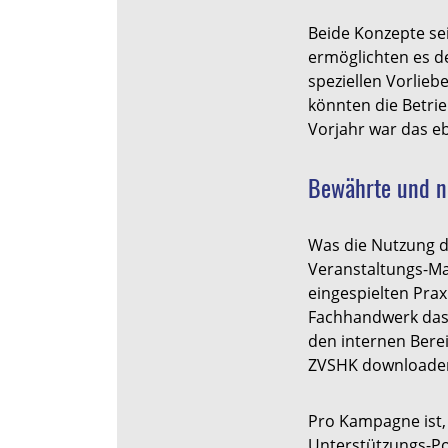
Beide Konzepte s
ermöglichten es d
speziellen Vorlieb
könnten die Betri
Vorjahr war das e
Bewährte und n
Was die Nutzung de
Veranstaltungs-Mar
eingespielten Pra
Fachhandwerk das M
den internen Bere
ZVSHK downloaden.
Pro Kampagne ist,
Unterstützungs-Por