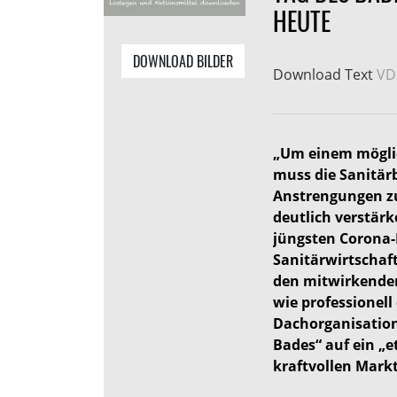
HEUTE
DOWNLOAD BILDER
Download Text
VD
„Um einem möglic
muss die Sanitä
Anstrengungen z
deutlich verstär
jüngsten Corona-
Sanitärwirtschaft
den mitwirkenden
wie professionell
Dachorganisation
Bades“ auf ein „e
kraftvollen Mark