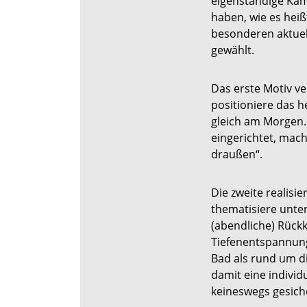
eigenständige Kam
haben, wie es hei
besonderen aktuel
gewählt.
Das erste Motiv v
positioniere das h
gleich am Morgen.
eingerichtet, mach
draußen“.
Die zweite realisie
thematisiere unter
(abendliche) Rück
Tiefenentspannung
Bad als rund um d
damit eine individ
keineswegs gesich