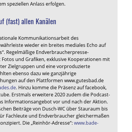
m speziellen Anlass erfolgen.
f (fast) allen Kanälen
nationale Kommunikationsarbeit des
ährleiste wieder ein breites mediales Echo auf
s“. Regelmäßige Endverbraucherpresse-
Fotos und Grafiken, exklusive Kooperationen mit
ter Zielgruppen und eine vorproduzierte
ählten ebenso dazu wie ganzjährige
ichungen auf den Plattformen www.gutesbad.de
ades.de
. Hinzu komme die Präsenz auf facebook,
tube. Erstmals erweitere 2020 zudem die Podcast-
as Informationsangebot vor und nach der Aktion.
schen Beiträge von Dusch-WC über Stauraum bis
 für Fachleute und Endverbraucher gleichermaßen
konzipiert. Die „Reinhör-Adresse“:
www.bade-