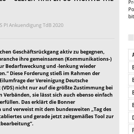
Pr
Po
bi
S PI Ankuendigung TdB 2020
hen Geschäftsrückgang aktiv zu begegnen,
rbranche ihre gemeinsamen (Kommunikations-)
ur Bedarfsweckung und -lenkung wieder
ken.“ Diese Forderung stieß im Rahmen der
Eilumfrage der Vereinigung Deutsche
 (VDS) nicht nur auf die größte Zustimmung bei
 Verbänden, sie lässt sich auch ebenso einfach
 erfüllen. Das erklärt die Bonner
 und verweist mit dem bundesweiten „Tag des
tabliertes und gerade jetzt zeitgemäßes Tool zur
tbearbeitung“.