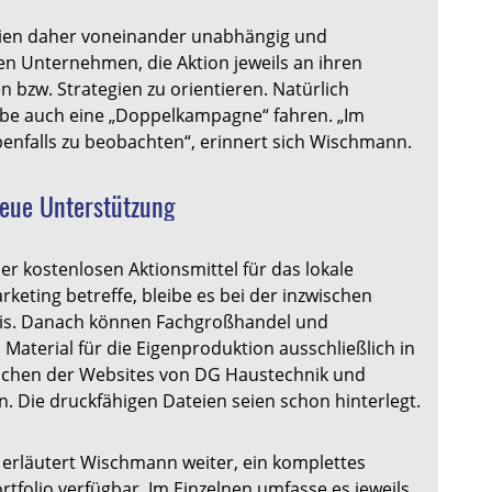
eien daher voneinander unabhängig und
en Unternehmen, die Aktion jeweils an ihren
en bzw. Strategien zu orientieren. Natürlich
ebe auch eine „Doppelkampagne“ fahren. „Im
benfalls zu beobachten“, erinnert sich Wischmann.
eue Unterstützung
r kostenlosen Aktionsmittel für das lokale
keting betreffe, bleibe es bei der inzwischen
xis. Danach können Fachgroßhandel und
aterial für die Eigenproduktion ausschließlich in
ichen der Websites von DG Haustechnik und
 Die druckfähigen Dateien seien schon hinterlegt.
 erläutert Wischmann weiter, ein komplettes
tfolio verfügbar. Im Einzelnen umfasse es jeweils