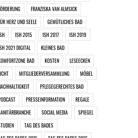
FÖRDERUNG
FRANZISKA VAN ALMSICK
FÜR HERZ UND SEELE
GEMÜTLICHES BAD
ISH
ISH 2015
ISH 2017
ISH 2019
ISH 2021 DIGITAL
KLEINES BAD
KOMFORTZONE BAD
KOSTEN
LESEECKEN
LICHT
MITGLIEDERVERSAMMLUNG
MÖBEL
NACHHALTIGKEIT
PFLEGEGERECHTES BAD
PODCAST
PRESSEINFORMATION
REGALE
SANITÄRBRANCHE
SOCIAL MEDIA
SPIEGEL
STUDIEN
TAG DES BADES