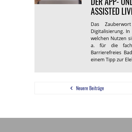
DER APP- UN
ASSISTED LIV
Das Zauberwor
Digitalisierung. I
welchen Nutzen si
a. für die fac
Barrierefreies Ba
einem Tipp zur El
Neuere Beiträge