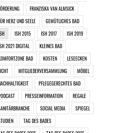
FÖRDERUNG
FRANZISKA VAN ALMSICK
FÜR HERZ UND SEELE
GEMÜTLICHES BAD
ISH
ISH 2015
ISH 2017
ISH 2019
ISH 2021 DIGITAL
KLEINES BAD
KOMFORTZONE BAD
KOSTEN
LESEECKEN
LICHT
MITGLIEDERVERSAMMLUNG
MÖBEL
NACHHALTIGKEIT
PFLEGEGERECHTES BAD
PODCAST
PRESSEINFORMATION
REGALE
SANITÄRBRANCHE
SOCIAL MEDIA
SPIEGEL
STUDIEN
TAG DES BADES