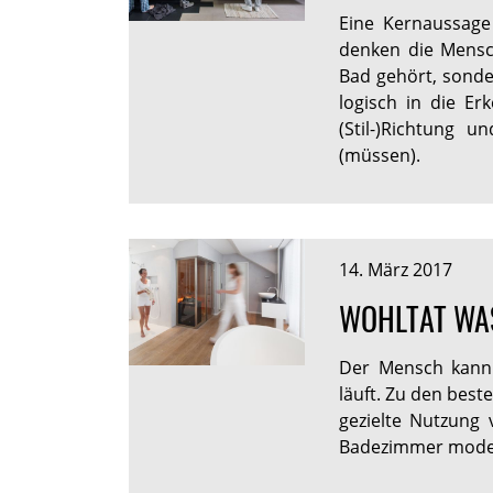
Eine Kernaussag
denken die Mensc
Bad gehört, sonde
logisch in die Er
(Stil-)Richtung 
(müssen).
14. März 2017
WOHLTAT WA
Der Mensch kann 
läuft. Zu den best
gezielte Nutzung 
Badezimmer moder