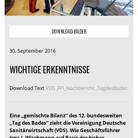
DOWNLOAD BILDER
30. September 2016
WICHTIGE ERKENNTNISSE
Download Text
VDS_FPI_Nachbericht_TagdesBades
Eine „gemischte Bilanz“ des 12. bundesweiten
„Tag des Bades“ zieht die Vereinigung Deutsche
Sanitärwirtschaft (VDS). Wie Geschäftsführer
Jens J. Wischmann auf Basis der bisher